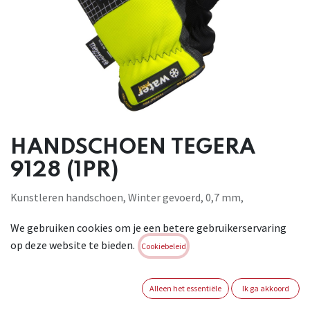
HANDSCHOEN TEGERA
9128 (1PR)
Kunstleren handschoen, Winter gevoerd, 0,7 mm,
Microthan®+, Diamondgreeppatroon, Polyester,
We gebruiken cookies om je een betere gebruikerservaring
Thinsulate™ 40g, Fleece, Cat. II, Geel high-vis, zwart,
op deze website te bieden.
Chroomvrij, High-vis kleur, Waterdicht, Elastisch 360°, voor
Cookiebeleid
algemene werkzaamheden.Touchscreen. EN 388:2003, 1111
EN 511:2006, 11X
Alleen het essentiële
Ik ga akkoord
Brand:
TEGERA