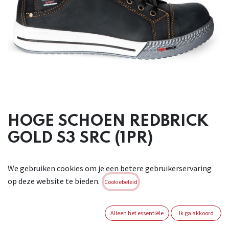
HOGE SCHOEN REDBRICK
GOLD S3 SRC (1PR)
Hoge schoen. Zwart. Antistatisch. Uitneembaar voetbed.
We gebruiken cookies om je een betere gebruikerservaring
Materiaal bovenlaag: leer. Materiaal voering: Cambrelle®.
op deze website te bieden.
Materiaal zool: pu/tpu.
Cookiebeleid
Conform : S3 SRC EN ISO 20345 : 2011
Brand:
REDBRICK
Alleen het essentiële
Ik ga akkoord