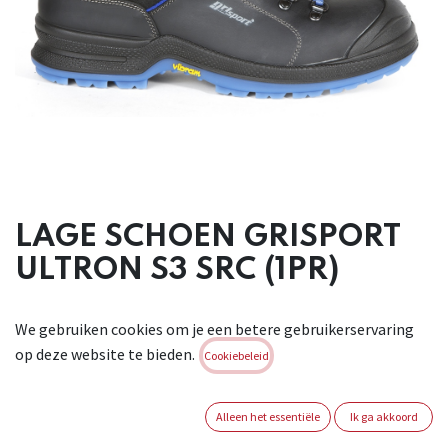
LAGE SCHOEN GRISPORT
ULTRON S3 SRC (1PR)
Lage schoen in leder . Zwart. Uitneembaar voetbed.
We gebruiken cookies om je een betere gebruikerservaring
Lichtgewicht. Materiaal voering: Cambrelle®. Materiaal zool:
op deze website te bieden.
PU/TPU met een kevlar tussenzool. Deze combinatie zorgt
Cookiebeleid
ervoor dat de schoenen olie- en zuurbestendig, super licht,
slip- en slijtvast, schokabsorberend, antistatisch en
Alleen het essentiële
Ik ga akkoord
hittebestendig tot 110 °zijn. Daarnaast beschikt de schoen