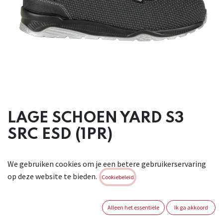
LAGE SCHOEN YARD S3
SRC ESD (1PR)
Lage schoen in TECHSHELL, met een synthetische
We gebruiken cookies om je een betere gebruikerservaring
antiperforatiezool en een aluminium 200J neus
op deze website te bieden.
(amagnetisch). Voorzien van een ademende,
Cookiebeleid
abrasiebestendige voering in textiel. BOA-sluiting. Zool in
PU/TPU, SRC antislip, bestand tegen oliën en zuren.
Alleen het essentiële
Ik ga akkoord
Uitneembare inlegzool in polyurethaan met textiel laag.