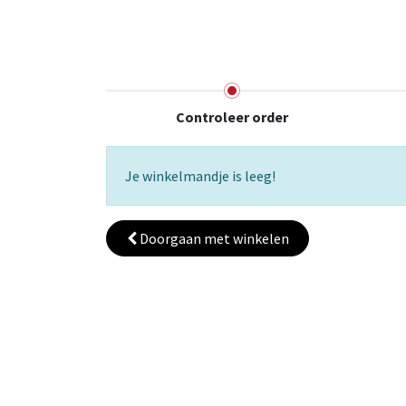
Startpagina
Over ons
Productfolders
Controleer order
Je winkelmandje is leeg!
Doorgaan met
winkelen