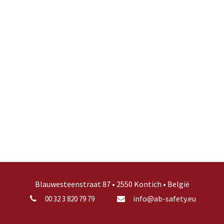
Blauwesteenstraat 87 • 2550 Kontich • België
info@ab-safety.eu
00 32 3 820 79 79