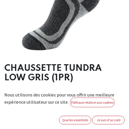
CHAUSSETTE TUNDRA
LOW GRIS (1PR)
Bas court. Portabilité maximale. Ventilation élevée.
Nous utilisons des cookies pour vous offrir une meilleure
Protection amortie du tendon d’Achille. Structure amortie
expérience utilisateur sur ce site.
comme amortisseur. Matériel : 75% coton - 20% polyamide -
Politique relative aux cookies
5% élasthanne. Tailles : 39-41, 42-44, 45-47.
Brand:
KAPRIOL
Que les essentiels
Je suis d'accord