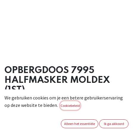
OPBERGDOOS 7995
HALFMASKER MOLDEX
(1ST)
We gebruiken cookies om je een betere gebruikerservaring
Opbergdoos voor Moldex halfmasker. Geschikt voor:
op deze website te bieden.
Cookiebeleid
algemene industriêle toepassingen.
Brand:
MOLDEX
Alleen het essentiële
Ik ga akkoord
Login of registreer om verder te