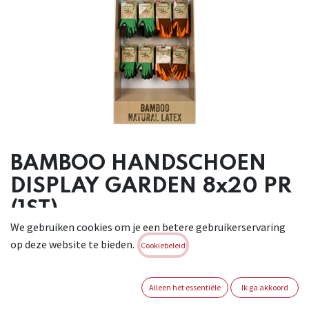
BAMBOO HANDSCHOEN
DISPLAY GARDEN 8x20 PR
(1ST)
We gebruiken cookies om je een betere gebruikerservaring
Palletdisplay gevuld met het volledige assortiment Bamboo
op deze website te bieden.
Cookiebeleid
Handschoenen "Garden": Garden Light (maten 7, 8, 9, 10 - 20
paar van elke maat), Garden Heavy (maten 7, 8, 9, 10 - 20 paar
van elke maat).
Alleen het essentiële
Ik ga akkoord