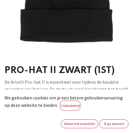
PRO-HAT II ZWART (1ST)
De Artelli Pro-hat II is essentieel voor tijdens de koudste
maanden van het jaar. De muts uit acryl beschermt het hoofd
tegen koude, voelt zacht aan en is aangenaam om te dragen.
We gebruiken cookies om je een betere gebruikerservaring
Materiaal: 100% acryl. Kleur: zwart. Maat: universeel
op deze website te bieden.
Cookiebeleid
Brand:
ARTELLI
Login of registreer om verder te
Alleen het essentiële
Ik ga akkoord
gaan