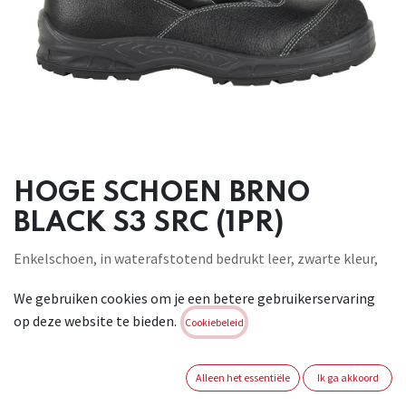
HOGE SCHOEN BRNO
BLACK S3 SRC (1PR)
Enkelschoen, in waterafstotend bedrukt leer, zwarte kleur,
voering in DRYTHERM-stof 100% polyamide, antistatisch,
We gebruiken cookies om je een betere gebruikerservaring
schokbestendig, antislip, met antiperforatiezool, niet-
op deze website te bieden.
metalen
Cookiebeleid
APT-plaat - nulperforatie. EVANIT-inlegzool met een
speciale mix van EVA en nitril, hoge lift en variabele dikte.
Alleen het essentiële
Ik ga akkoord
Thermogevormd, anatomisch, geboord en bedekt met zeer