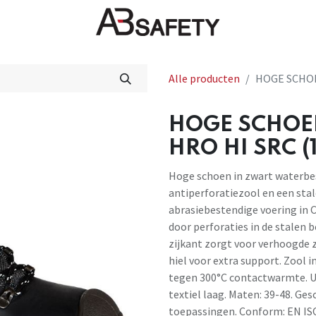
Nieuws
FAQ
Winkel
CE
Alle producten
HOGE SCHOE
HOGE SCHOEN
HRO HI SRC (
Hoge schoen in zwart waterbes
antiperforatiezool en een sta
abrasiebestendige voering in
door perforaties in de stalen 
zijkant zorgt voor verhoogde z
hiel voor extra support. Zool 
tegen 300°C contactwarmte. U
textiel laag. Maten: 39-48. Ge
toepassingen. Conform: EN IS