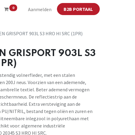
0
B2B PORTAAL
Aanmelden
N GRISPORT 903L S3 HRO HI SRC (1PR)
 GRISPORT 903L S3
1PR)
tendig volnerfleder, met een stalen
len 200J neus. Voorzien van een ademende,
 Cambrelle textiel. Beter ademend vermogen
beschermneus. De reflectiestrip aan de
ichtbaarheid. Extra versteviging aan de
in PU/NITRIL, bestand tegen oliën en zuren en
itneembare inlegzool in polyurethaan met
schikt voor: algemene industriële
O 20345 S3 HRO HI SRC.