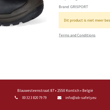
Brand:
GRISPORT
Dit product is niet meer be
Terms and Conditions
Blauwesteenstraat 87 • 2550 Kontich • België
info@ab-safety.eu
00 32 3 820 79 79