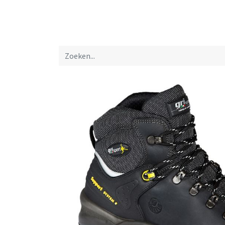
Startpagina
Over ons
Productfolders