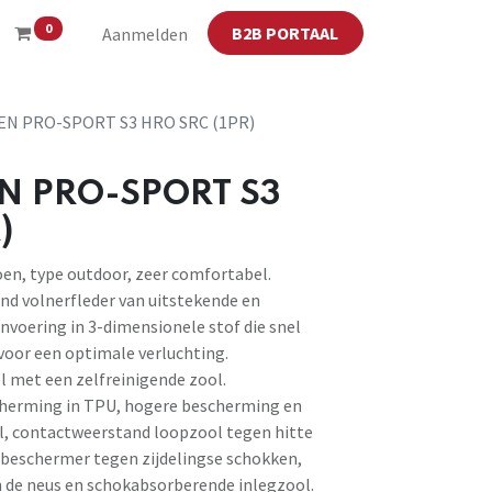
0
B2B PORTAAL
Aanmelden
N PRO-SPORT S3 HRO SRC (1PR)
N PRO-SPORT S3
)
oen, type outdoor, zeer comfortabel.
nd volnerfleder van uitstekende en
nvoering in 3-dimensionele stof die snel
oor een optimale verluchting.
 met een zelfreinigende zool.
scherming in TPU, hogere bescherming en
el, contactweerstand loopzool tegen hitte
elbeschermer tegen zijdelingse schokken,
n de neus en schokabsorberende inlegzool.