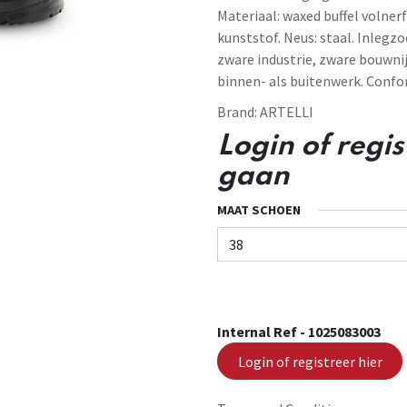
Materiaal: waxed buffel volnerf
kunststof. Neus: staal. Inlegz
zware industrie, zware bouwn
binnen- als buitenwerk. Confo
Brand:
ARTELLI
Login of regi
gaan
MAAT SCHOEN
Internal Ref -
1025083003
Login of registreer hier