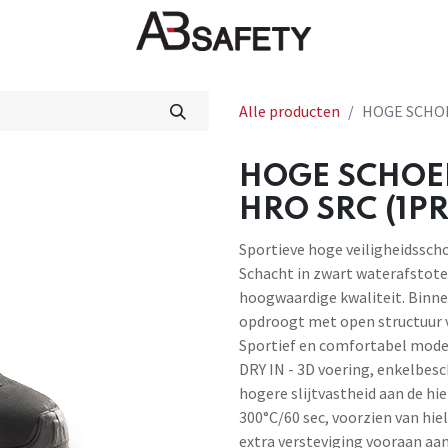
Nieuws
FAQ
Winkel
CE
Alle producten
HOGE SCHOE
HOGE SCHOE
HRO SRC (1PR
Sportieve hoge veiligheidssch
Schacht in zwart waterafstote
hoogwaardige kwaliteit. Binne
opdroogt met open structuur v
Sportief en comfortabel model
DRY IN - 3D voering, enkelbe
hogere slijtvastheid aan de hi
300°C/60 sec, voorzien van hi
extra versteviging vooraan aa