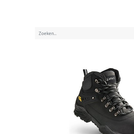
Startpagina
Over ons
Productfolders