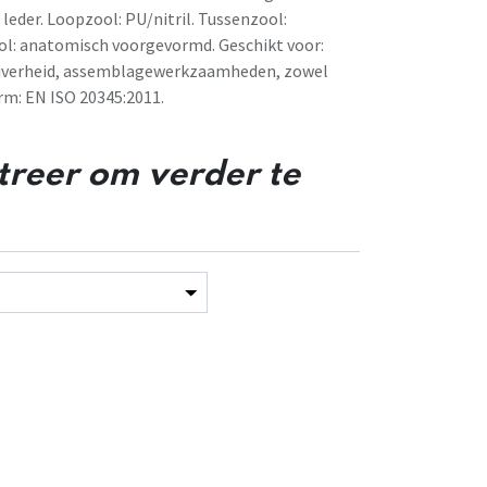
 leder. Loopzool: PU/nitril. Tussenzool:
ool: anatomisch voorgevormd. Geschikt voor:
ijverheid, assemblagewerkzaamheden, zowel
rm: EN ISO 20345:2011.
streer om verder te