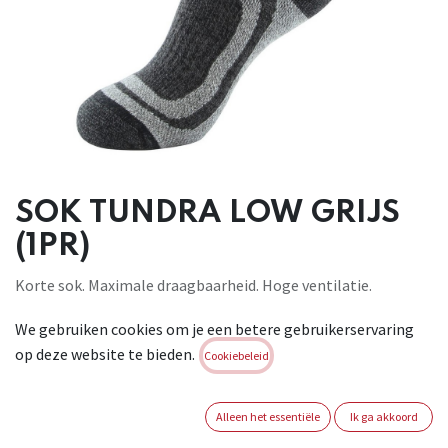
SOK TUNDRA LOW GRIJS
(1PR)
Korte sok. Maximale draagbaarheid. Hoge ventilatie.
Geamortiseerde bescherming van Achilles pees.
We gebruiken cookies om je een betere gebruikerservaring
Geamortiseerde structuur als schokdemper. Materiaal: 75%
op deze website te bieden.
katoen - 20% polyamide - 5% elastaan. Maten: 39-41, 42-44,
Cookiebeleid
45-47.
Brand:
KAPRIOL
Alleen het essentiële
Ik ga akkoord