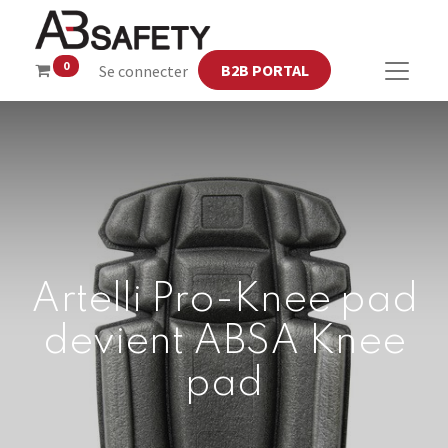
0
B2B PORTAL
Se connecter
Artelli Pro-Knee pad
devient ABSA Knee
pad