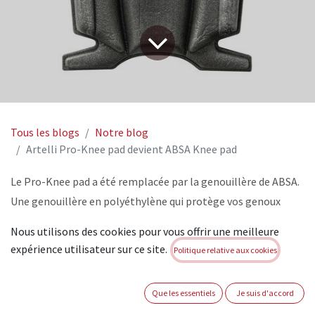
Tous les blogs
Notre blog
Artelli Pro-Knee pad devient ABSA Knee pad
Le Pro-Knee pad a été remplacée par la genouillère de ABSA.
Une genouillère en polyéthylène qui protège vos genoux
optimale pendant votre travail. La genouillère ergonomique
Nous utilisons des cookies pour vous offrir une meilleure
s’ajuste autour du genou, ce qui rend les activités, épuisants
expérience utilisateur sur ce site.
Politique relative aux cookies
pour vos genoux, plus agréables. La ABSA Knee pad a une
taille de 24x15cm.
Que les essentiels
Je suis d'accord