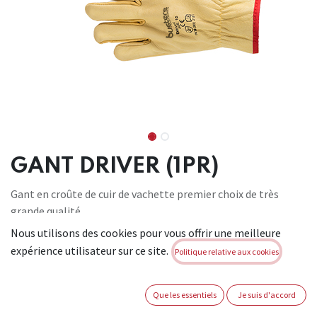
GANT DRIVER (1PR)
Gant en croûte de cuir de vachette premier choix de très
grande qualité.
Non doublé. Forme ergonomique confortable. Idéal pour
Nous utilisons des cookies pour vous offrir une meilleure
remplacer un pneu,
expérience utilisateur sur ce site.
Politique relative aux cookies
installer un porte-bagages… Matière: Croûte de cuir de
vachette. Conform à : EN ISO 21420:2020, EN
388:2016+A1:2018 2 1 2 2 X
Que les essentiels
Je suis d'accord