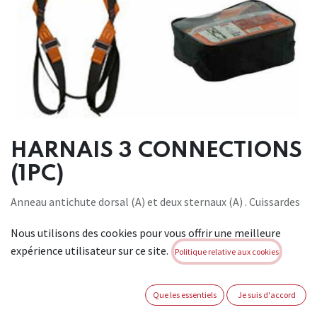
HARNAIS 3 CONNECTIONS
(1PC)
Anneau antichute dorsal (A) et deux sternaux (A) . Cuissardes
et bretelles ajustables. Bande de maintien des cuissardes.
Nous utilisons des cookies pour vous offrir une meilleure
Conforme à : EN 361.
expérience utilisateur sur ce site.
Politique relative aux cookies
Brand:
KAPRIOL
Not Available For Sale
Que les essentiels
Je suis d'accord