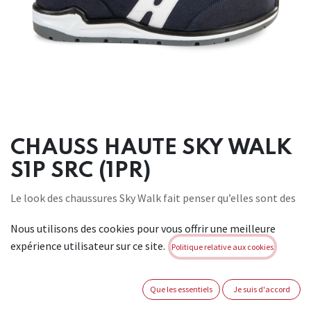
CHAUSS HAUTE SKY WALK
S1P SRC (1PR)
Le look des chaussures Sky Walk fait penser qu’elles sont des
chaussures pour la vie de tous les jours. Et pourtant, ces
Nous utilisons des cookies pour vous offrir une meilleure
chaussures de travail répondent à toutes les spécifications
expérience utilisateur sur ce site.
techniques. Par ailleurs, grâce à leur légèreté et leur
Politique relative aux cookies
absorption des chocs unique dans le talon, ces chaussures
sont très agréables à porter et offrent un confort optimal à
Que les essentiels
Je suis d'accord
vos pieds. Les chaussures sont composées de suède