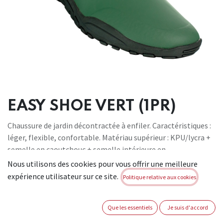
EASY SHOE VERT (1PR)
Chaussure de jardin décontractée à enfiler. Caractéristiques :
léger, flexible, confortable. Matériau supérieur : KPU/lycra +
semelle en caoutchouc + semelle intérieure en
mousse/textile découpée. Utilisation pour : jardinage,
Nous utilisons des cookies pour vous offrir une meilleure
décontracté. Pas d'EPI
expérience utilisateur sur ce site.
Politique relative aux cookies
Brand:
BUSTERS
Not Available For Sale
Que les essentiels
Je suis d'accord