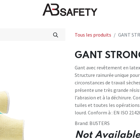
veautés
FAQ
Boutique
CE
Tous les produits
GANT STR
GANT STRONG
Gant avec revêtement en latex
Structure rainurée unique pour
circonstances de travail sèche
présente une très grande résist
l’abrasion et à la déchirure. C
tuiles et toutes les opérations
lourd. Conform à : EN ISO 21420
Brand:
BUSTERS
Not Available