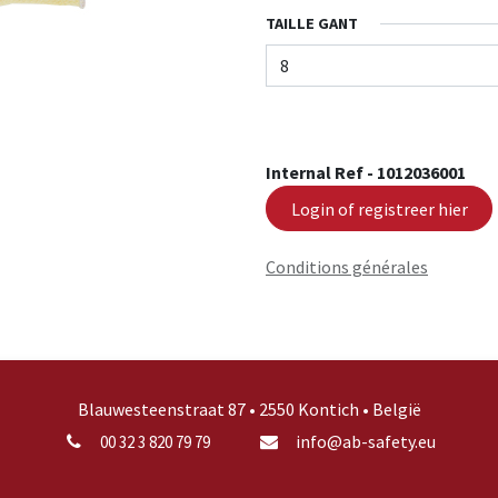
TAILLE GANT
Internal Ref -
1012036001
Login of registreer hier
Conditions générales
Blauwesteenstraat 87 • 2550 Kontich • België
info@ab-safety.eu
00 32 3 820 79 79