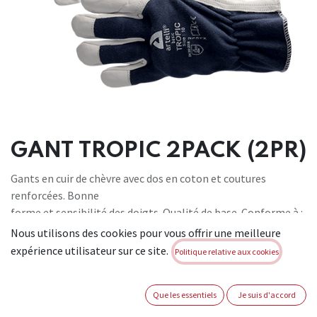
GANT TROPIC 2PACK (2PR)
Gants en cuir de chèvre avec dos en coton et coutures
renforcées. Bonne
forme et sensibilité des doigts. Qualité de base. Conforme à :
EN 388:2016 2131X.
Nous utilisons des cookies pour vous offrir une meilleure
expérience utilisateur sur ce site.
Politique relative aux cookies
Brand:
ARTELLI BASIC
Not Available For Sale
Que les essentiels
Je suis d'accord
TAILLE GANT