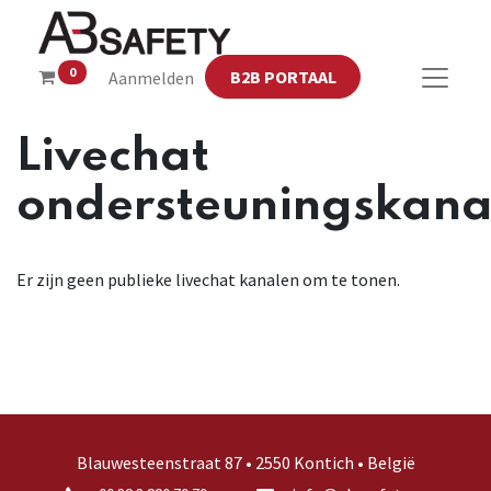
0
B2B PORTAAL
Aanmelden
Livechat
ondersteuningskana
Er zijn geen publieke livechat kanalen om te tonen.
Blauwesteenstraat 87 • 2550 Kontich • België