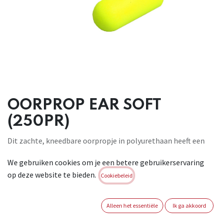
OORPROP EAR SOFT
(250PR)
Dit zachte, kneedbare oorpropje in polyurethaan heeft een
vorm die
We gebruiken cookies om je een betere gebruikerservaring
gemakkelijk in het oorkanaal past. De druk wordt mooi
op deze website te bieden.
verdeeld in het
Cookiebeleid
oor en geeft een optimaal comfort. Verpakt per paar.
Conform: EN 342-2 (SNR 36).
Alleen het essentiële
Ik ga akkoord
Brand:
3M EAR