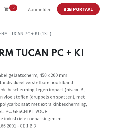
0
B2B PORTAAL
Aanmelden
RM TUCAN PC + KI (1ST)
M TUCAN PC + KI
abel gelaatscherm, 450 x 200 mm
 individueel verstelbare hoofdband
de bescherming tegen impact (niveau B,
n vloeistoffen (druppels en spatten), met
n polycarbonaat met extra kinbescherming,
AL: PC. GESCHIKT VOOR:
e industriële toepassingen en
66:2001 - CE 1 B 3