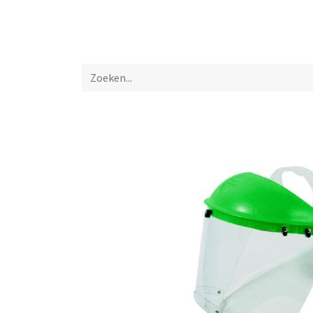
Startpagina
Over ons
Productfolders