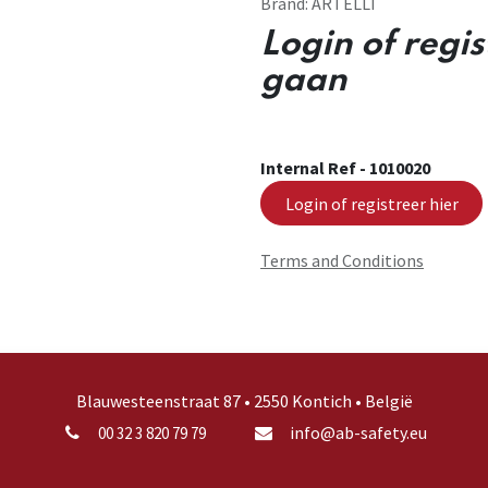
Brand:
ARTELLI
Login of regi
gaan
Internal Ref -
1010020
Login of registreer hier
Terms and Conditions
Blauwesteenstraat 87 • 2550 Kontich • België
info@ab-safety.eu
00 32 3 820 79 79