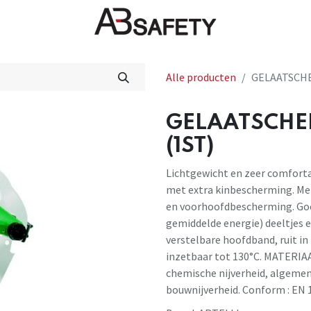
Nieuws
FAQ
Winkel
CE
Alle producten
GELAATSCHE
GELAATSCHER
(1ST)
Lichtgewicht en zeer comfort
met extra kinbescherming. Met
en voorhoofdbescherming. Goe
gemiddelde energie) deeltjes e
verstelbare hoofdband, ruit i
inzetbaar tot 130°C. MATERIA
chemische nijverheid, algemen
bouwnijverheid. Conform : EN 1