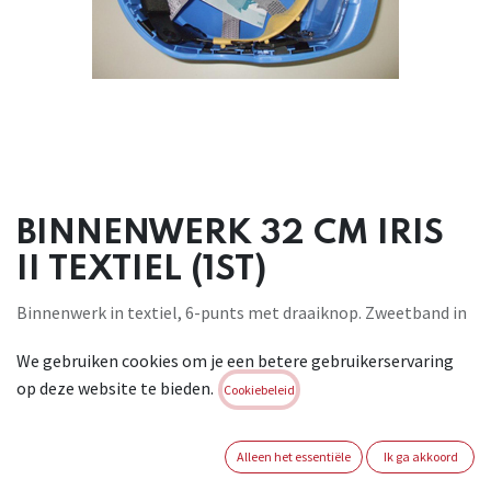
BINNENWERK 32 CM IRIS
II TEXTIEL (1ST)
Binnenwerk in textiel, 6-punts met draaiknop. Zweetband in
leder. Geschikt voor helm Iris II. Geen PBM.
We gebruiken cookies om je een betere gebruikerservaring
Brand:
AUBOUEIX
op deze website te bieden.
Cookiebeleid
Login of registreer om verder te
gaan
Alleen het essentiële
Ik ga akkoord