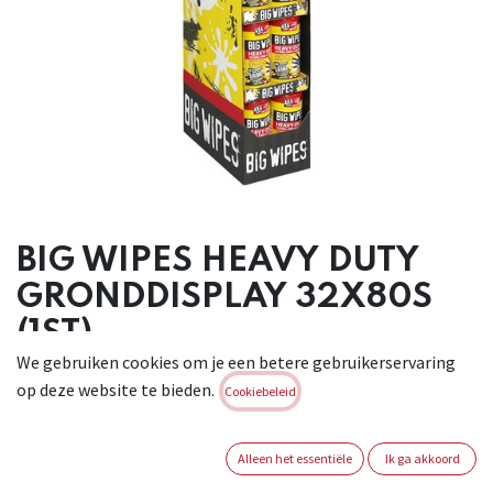
BIG WIPES HEAVY DUTY
GRONDDISPLAY 32X80S
(1ST)
We gebruiken cookies om je een betere gebruikerservaring
Display scrub- en reinigingsdoekjes: dubbelzijdig te
op deze website te bieden.
Cookiebeleid
gebruiken voor de
zwaarste klusjes. De viervoudige krachtreinigingsmiddelen
bestrijden
Alleen het essentiële
Ik ga akkoord
verf, lijm, olie, afdichtingsmiddelen, vetten en vuil. Beschikt