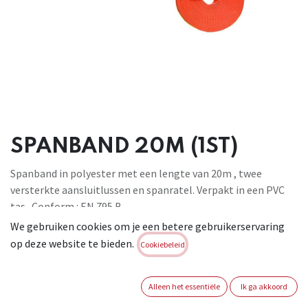
SPANBAND 20M (1ST)
Spanband in polyester met een lengte van 20m , twee
versterkte aansluitlussen en spanratel. Verpakt in een PVC
tas . Conform : EN 795 B .
We gebruiken cookies om je een betere gebruikerservaring
Brand:
KAPRIOL
op deze website te bieden.
Cookiebeleid
Login of registreer om verder te
gaan
Alleen het essentiële
Ik ga akkoord