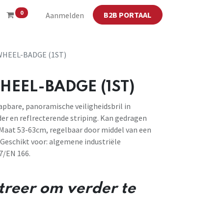
0
B2B PORTAAL
Aanmelden
P-WHEEL-BADGE (1ST)
-WHEEL-BADGE (1ST)
apbare, panoramische veiligheidsbril in
r en reflrecterende striping. Kan gedragen
 Maat 53-63cm, regelbaar door middel van een
. Geschikt voor: algemene industriële
7/EN 166.
streer om verder te