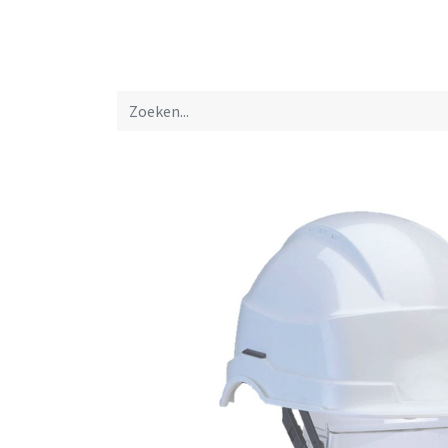
Startpagina
Over ons
Productfolders