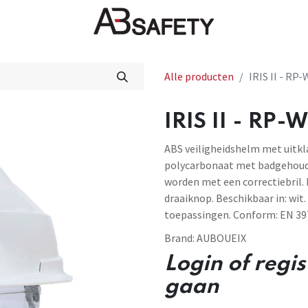
Nieuws
FAQ
Winkel
CE
Alle producten
IRIS II - R
IRIS II - RP
ABS veiligheidshelm met uitkl
polycarbonaat met badgehoude
worden met een correctiebril.
draaiknop. Beschikbaar in: wit
toepassingen. Conform: EN 39
Brand:
AUBOUEIX
Login of regi
gaan