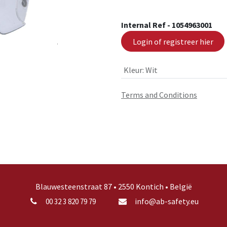
Internal Ref -
1054963001
Login of registreer hier
Kleur
:
Wit
Terms and Conditions
Blauwesteenstraat 87 • 2550 Kontich • België
info@ab-safety.eu
00 32 3 820 79 79