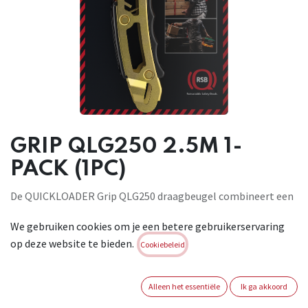
GRIP QLG250 2.5M 1-
PACK (1PC)
De QUICKLOADER Grip QLG250 draagbeugel combineert een
innovatieve professionele ergonomische handgreep met een
We gebruiken cookies om je een betere gebruikerservaring
sterke zelfoprollende band.
op deze website te bieden.
De mogelijkheden zijn grenzeloos: gereedschapskisten of
Cookiebeleid
ander bouwmateriaal combineren, het bundelen van
boomstammen en hout, het verplaatsen van aankopen van
Alleen het essentiële
Ik ga akkoord
en naar uw auto, bevestigen van uitrusting aan uw boot.