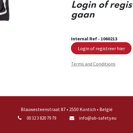
Login of regi
gaan
Internal Ref -
1060213
Login of registreer hier
Terms and Conditions
Blauwesteenstraat 87 • 2550 Kontich • België
info@ab-safety.eu
00 32 3 820 79 79