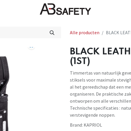
Nieuws
FAQ
Winkel
CE
Alle producten
BLACK LEAT
BLACK LEATH
(1ST)
Timmertas van natuurlijk gev
stiksels voor maximale stevig
al het gereedschap dat een mets
organiseren. De praktische zak
ontworpen om alle verschille
Technische specificaties : natu
verstevigende noppen.
Brand:
KAPRIOL