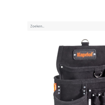
Startpagina
Over ons
Productfolders