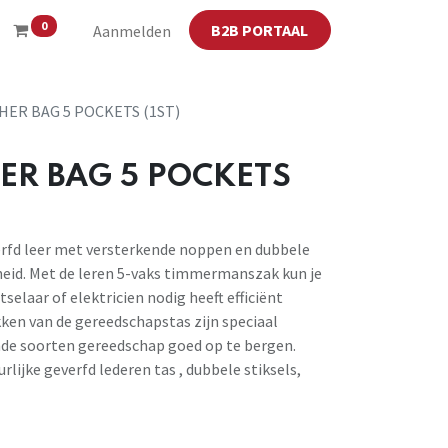
0
B2B PORTAAL
Aanmelden
HER BAG 5 POCKETS (1ST)
ER BAG 5 POCKETS
erfd leer met versterkende noppen en dubbele
heid. Met de leren 5-vaks timmermanszak kun je
elaar of elektricien nodig heeft efficiënt
ken van de gereedschapstas zijn speciaal
nde soorten gereedschap goed op te bergen.
urlijke geverfd lederen tas , dubbele stiksels,