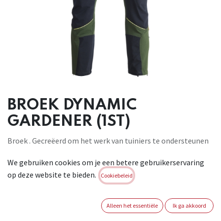
BROEK DYNAMIC
GARDENER (1ST)
Broek . Gecreëerd om het werk van tuiniers te ondersteunen
en te vergemakkelijken . Schaar en zaag zakken met
We gebruiken cookies om je een betere gebruikerservaring
zwevende onderkant . Enkelbescherming: haak, elastiek en
op deze website te bieden.
blaasbalg . Cargo- en telefoonzakken . Verstevigingspaneel .
Cookiebeleid
Hoofdstof: 54% nylon , 39% polyester , 7% Elastaan .
Versterkingen: 98% polyester , 2% Elastaan
Alleen het essentiële
Ik ga akkoord
Brand:
KAPRIOL