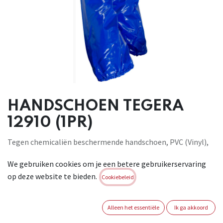
HANDSCHOEN TEGERA
12910 (1PR)
Tegen chemicaliën beschermende handschoen, PVC (Vinyl),
Naadloos, Katoen, Zandachtige afwerking, Cat. III, Blauw,
We gebruiken cookies om je een betere gebruikerservaring
Extra lang 70 cm, voor zwaar werk. Maten: 7-11. Geschikt
op deze website te bieden.
voor: Reiniging, werkzaamheden in de chemische
Cookiebeleid
technologie, ontsmetting, hvac-installatie, werk in de
visindustrie, werk in de papierindustrie, sanitair, marinewerk,
Alleen het essentiële
Ik ga akkoord
werk in de petro-chemie, chemische werkzaamheden,