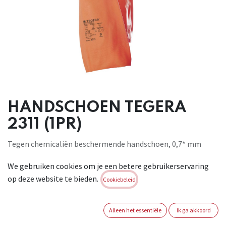
HANDSCHOEN TEGERA
2311 (1PR)
Tegen chemicaliën beschermende handschoen, 0,7* mm
(*chem-layer) latex, neopreen, diamondgreeppatroon, vlok-
We gebruiken cookies om je een betere gebruikerservaring
gevoerd, goedgekeurd voor hantering levensmiddelen,
op deze website te bieden.
behalve voor vette levensmiddelen, voor algemene
Cookiebeleid
werkzaamheden . CAT III . Conform : EN 388:2016+A1:2018
3110X - EN ISO 374-5:2016 - EN ISO 21420:2020 - EN ISO 374-
Alleen het essentiële
Ik ga akkoord
1:2016/A1:2018 Type A AKLMNPST