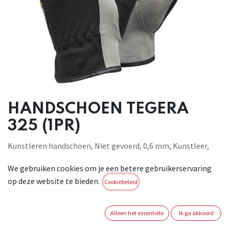
HANDSCHOEN TEGERA
325 (1PR)
Kunstleren handschoen, Niet gevoerd, 0,6 mm, Kunstleer,
Polyester, Cat. II, Zwart, grijs, blauw, Chroomvrij, Ademende
We gebruiken cookies om je een betere gebruikerservaring
achterkant, Elastisch 360°, voor fijn assemblagewerk. EN
op deze website te bieden.
388:2003, 2021
Cookiebeleid
Brand:
TEGERA
Alleen het essentiële
Ik ga akkoord
Login of registreer om verder te