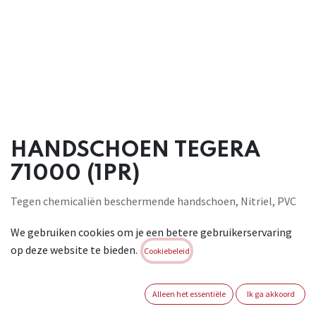
HANDSCHOEN TEGERA
71000 (1PR)
Tegen chemicaliën beschermende handschoen, Nitriel, PVC
(Vinyl), Naadloos, Nylon, 18 gg, Gegranuleerd, Cat. III, Zwart,
We gebruiken cookies om je een betere gebruikerservaring
blauw, Ftalaatvrij, Olie- en vetbestendig, voor algemene
op deze website te bieden.
werkzaamheden . EN 374-3:2003, JKL EN 388:2003, 4121
Cookiebeleid
Brand:
TEGERA
Alleen het essentiële
Ik ga akkoord
Login of registreer om verder te