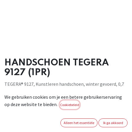
HANDSCHOEN TEGERA
9127 (1PR)
TEGERA® 9127, Kunstleren handschoen, winter gevoerd, 0,7
mm Microthan®+, diamondgreeppatroon, polyester, fleece,
We gebruiken cookies om je een betere gebruikerservaring
Thinsulate® 40g, Cat. II, chroomvrij, winddichte achterkant,
op deze website te bieden.
voor algemene werkzaamheden. Conform EN388:2016 :
Cookiebeleid
2141X, EN511:2006 21X.
Brand:
TEGERA
Alleen het essentiële
Ik ga akkoord