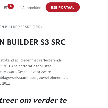
0
B2B PORTAAL
Aanmelden
N BUILDER S3 SRC (1PR)
 BUILDER S3 SRC
stotend splitleder met reflecterende
PU/PU. Antiperforatiezool: staal.
eur: zwart. Geschikt voor zware
emblagewerkzaamheden, zowel binnen- als
5:2011.
streer om verder te