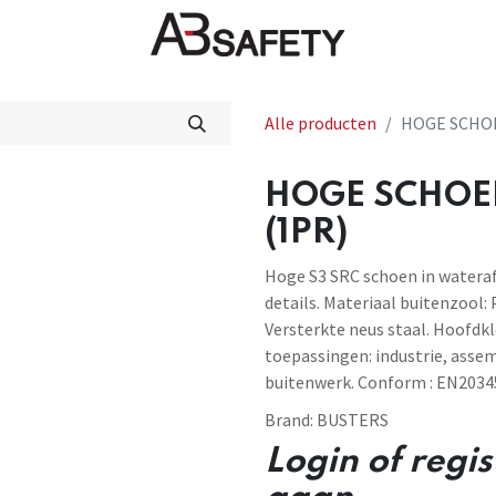
Nieuws
FAQ
Winkel
CE
Alle producten
HOGE SCHOE
HOGE SCHOEN
(1PR)
Hoge S3 SRC schoen in wateraf
details. Materiaal buitenzool: 
Versterkte neus staal. Hoofdkl
toepassingen: industrie, ass
buitenwerk. Conform : EN2034
Brand:
BUSTERS
Login of regi