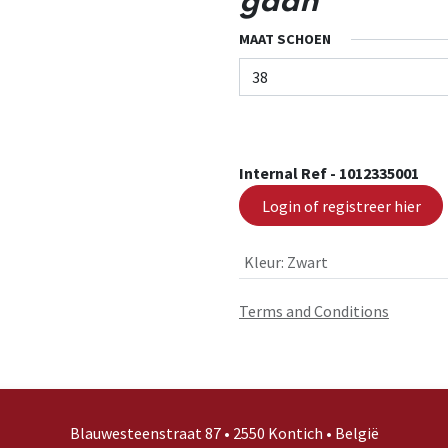
gaan
MAAT SCHOEN
Internal Ref -
1012335001
Login of registreer hier
Kleur
:
Zwart
Terms and Conditions
Blauwesteenstraat 87 • 2550 Kontich • België