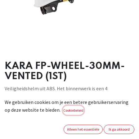
KARA FP-WHEEL-30MM-
VENTED (1ST)
Veiligheidshelm uit ABS. Het binnenwerk is een 4
puntstextiel met regelbare draaiknop ( 53-63 cm ) en
We gebruiken cookies om je een betere gebruikerservaring
zweetband . Gewicht 340 gr . EN 397 -EN 166 . Levensduur : 48
op deze website te bieden.
maanden
Cookiebeleid
Brand:
AUBOUEIX
Alleen het essentiële
Ik ga akkoord
Login of registreer om verder te