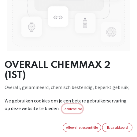
OVERALL CHEMMAX 2
(1ST)
Overall, gelamineerd, chemisch bestendig, beperkt gebruik,
een barrièrefilm in Saranex 23P. Beschermt tegen spatten en
We gebruiken cookies om je een betere gebruikerservaring
nevels van gevaarlijke chemicaliën. Witte versie, gestikte en
op deze website te bieden.
getapete naden, 2maalrits onder pad, kap, elastieken ter
Cookiebeleid
hoogte van polsen enenkels,verstekrte kniestukken.
Geschikt voor (petro)chemie,
Alleen het essentiële
Ik ga akkoord
farmaceutische nijverheid, afvalophaling en - verwerking,